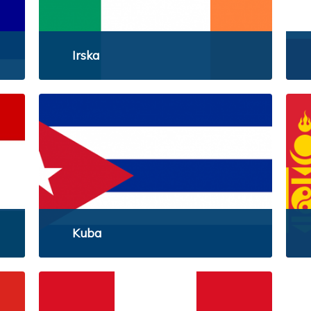
Irska
Kuba