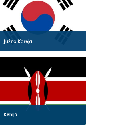
Južna Koreja
Kenija