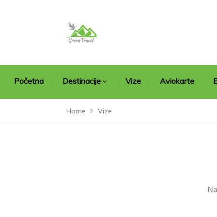
Početna
Destinacije
Vize
Aviokarte
B
Home
Vize
Na