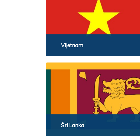
Vijetnam
Šri Lanka