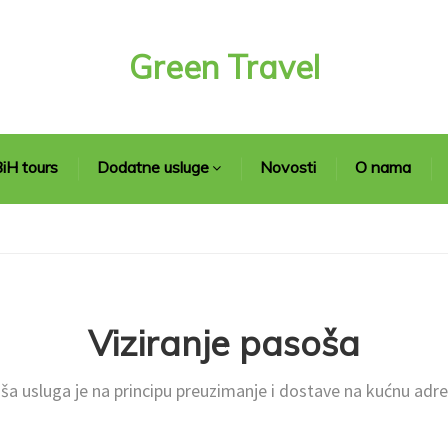
Green Travel
iH tours
Dodatne usluge
Novosti
O nama
Viziranje pasoša
ša usluga je na principu preuzimanje i dostave na kućnu adre