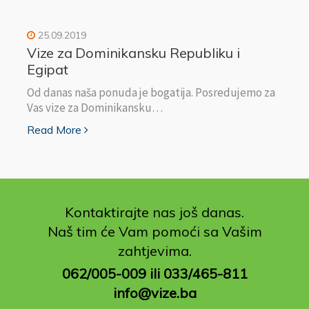
25.09.2019
Vize za Dominikansku Republiku i
Egipat
Od danas naša ponuda je bogatija. Posredujemo za
Vas vize za Dominikansku…
Read More
Kontaktirajte nas još danas.
Naš tim će Vam pomoći sa Vašim
zahtjevima.
062/005-009 ili 033/465-811
info@vize.ba