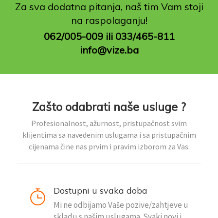
Za sva dodatna pitanja, naš tim Vam stoji
na raspolaganju!
062/005-009 ili 033/465-811
info@vize.ba
Zašto odabrati naše usluge ?
Profesionalnost, ažurnost, pristupačnost svim
klijentima sa navedenim uslugama i sa pristupačnim
cijenama čine nas prvim i pravim izborom za Vas.
Dostupni u svaka doba
Mi ne odbijamo Vaše pozive/zahtjeve u
skladu s našim uslugama. Svaki novi i