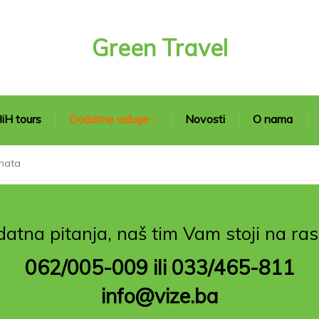
Green Travel
iH tours
Dodatne usluge
Novosti
O nama
nata
atna pitanja, naš tim Vam stoji na ra
062/005-009 ili 033/465-811
info@vize.ba