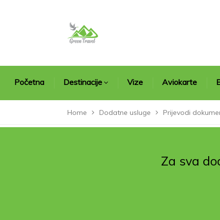
Početna
Destinacije
Vize
Aviokarte
B
Home
Dodatne usluge
Prijevodi dokume
Za sva dod