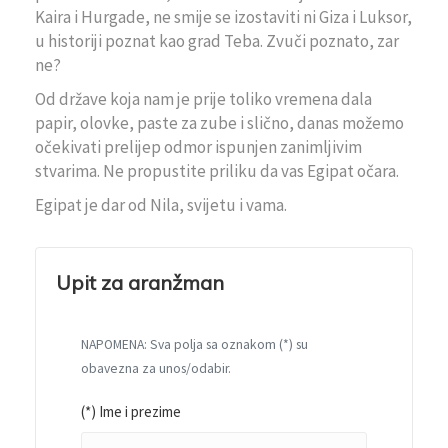
Kaira i Hurgade, ne smije se izostaviti ni Giza i Luksor,
u historiji poznat kao grad Teba. Zvuči poznato, zar
ne?
Od države koja nam je prije toliko vremena dala
papir, olovke, paste za zube i slično, danas možemo
očekivati prelijep odmor ispunjen zanimljivim
stvarima. Ne propustite priliku da vas Egipat očara.
Egipat je dar od Nila, svijetu i vama.
Upit za aranžman
NAPOMENA: Sva polja sa oznakom (*) su
obavezna za unos/odabir.
(*) Ime i prezime