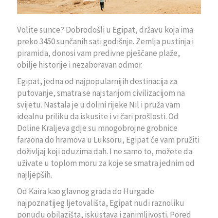
Volite sunce? Dobrodošli u Egipat, državu koja ima
preko 3450 sunčanih sati godišnje. Zemlja pustinja i
piramida, donosi vam predivne pješčane plaže,
obilje historije i nezaboravan odmor.
Egipat, jedna od najpopularnijih destinacija za
putovanje, smatra se najstarijom civilizacijom na
svijetu. Nastala je u dolini rijeke Nil i pruža vam
idealnu priliku da iskusite i vi čari prošlosti. Od
Doline Kraljeva gdje su mnogobrojne grobnice
faraona do hramova u Luksoru, Egipat će vam pružiti
doživljaj koji oduzima dah. I ne samo to, možete da
uživate u toplom moru za koje se smatra jednim od
najljepših.
Od Kaira kao glavnog grada do Hurgade
najpoznatijeg ljetovališta, Egipat nudi raznoliku
ponudu obilazišta, iskustava i zanimljivosti. Pored