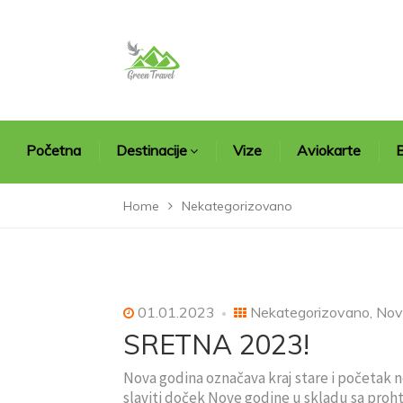
Početna
Destinacije
Vize
Aviokarte
B
Home
Nekategorizovano
01.01.2023
Nekategorizovano
,
Nov
SRETNA 2023!
Nova godina označava kraj stare i početak
slaviti doček Nove godine u skladu sa proht