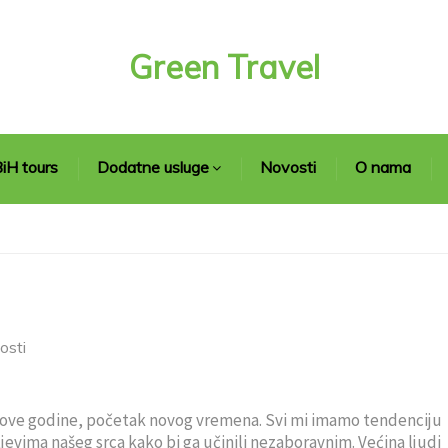
Green Travel
iH tours
Dodatne usluge
Novosti
O nama
osti
 nove godine, početak novog vremena. Svi mi imamo tendenciju
jevima našeg srca kako bi ga učinili nezaboravnim. Većina ljudi